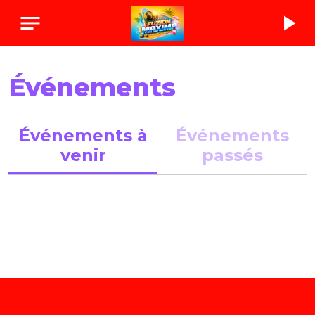
notes
play_arrow
Événements
Événements à
Événements
venir
passés