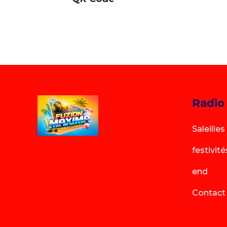
Radio
Saleilles
festivité
end
Contact