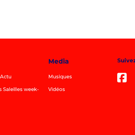
Suivez
Media
 Actu
Musiques
s Saleilles week-
Vidéos